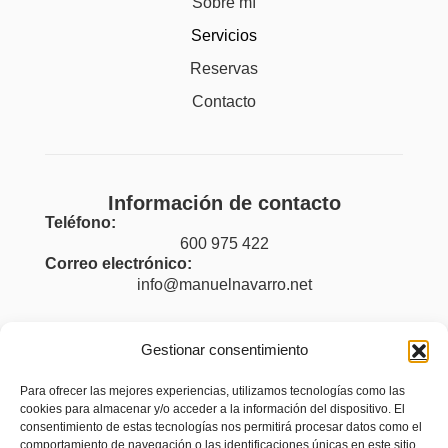
Sobre mí
Servicios
Reservas
Contacto
Información de contacto
Teléfono:
600 975 422
Correo electrónico:
info@manuelnavarro.net
Gestionar consentimiento
Legal
Para ofrecer las mejores experiencias, utilizamos tecnologías como las
cookies para almacenar y/o acceder a la información del dispositivo. El
Aviso legal
consentimiento de estas tecnologías nos permitirá procesar datos como el
Política de privacidad
comportamiento de navegación o las identificaciones únicas en este sitio.